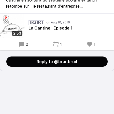
cantine en sortant du système scolaire et qu'on
retombe sur... le restaurant d'entreprise...
S02:E01
La Cantine · Épisode 1
2:53
0
1
1
Reply to @bruitbruit