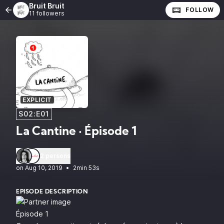
Bruit Bruit
FOLLOW
11 followers
EXPLICIT
S02:E01
La Cantine · Épisode 1
2 persons
•
2min 53s
EPISODE DESCRIPTION
Épisode 1