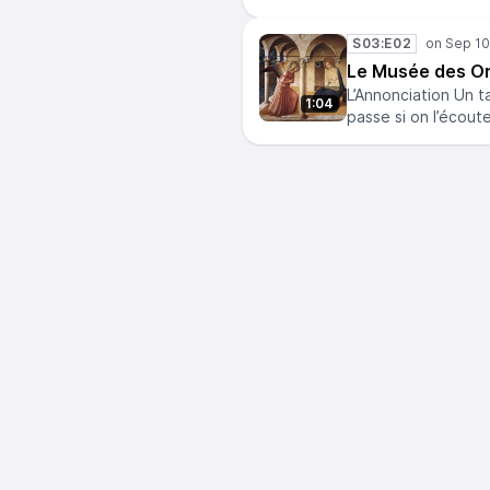
S03:E02
Le Musée des Ore
L’Annonciation Un t
1:04
passe si on l’écout