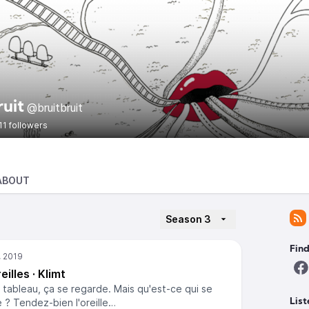
ruit
@bruitbruit
11 followers
ABOUT
Season 3
Find
illes · Klimt
n tableau, ça se regarde. Mais qu'est-ce qui se
e ? Tendez-bien l'oreille…
List