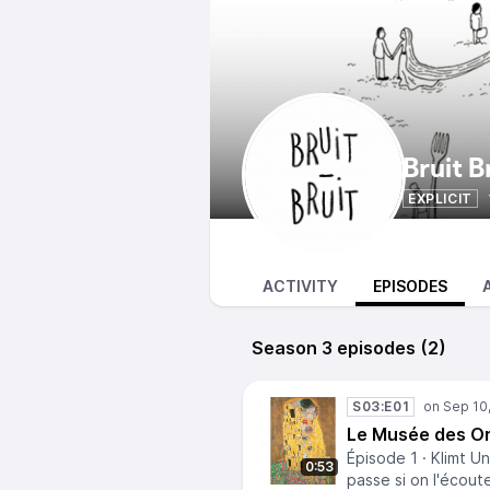
Bruit B
EXPLICIT
ACTIVITY
EPISODES
Season 3 episodes (2)
S03:E01
Le Musée des Ore
Épisode 1 · Klimt U
0:53
passe si on l'écout